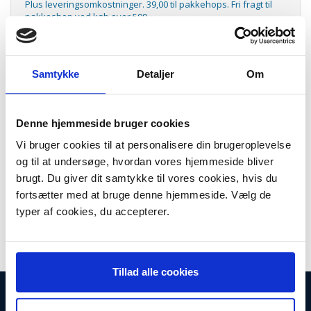
Plus leveringsomkostninger. 39,00 til pakkehops. Fri fragt til
pakkeshop ved køb over 599,-
Model/varenr.:
EPSS050592
Lager:
På lager
Samtykke
Detaljer
Om
Antal
LÆG I KURV
Denne hjemmeside bruger cookies
Aculaser C3900/CX37 cyan toner 6K
Vi bruger cookies til at personalisere din brugeroplevelse
Aculaser C3900/CX37 cyan toner 6K, EPSS050592
og til at undersøge, hvordan vores hjemmeside bliver
Kapacit:
Ca. 6.000 sider ved 5% dækning.
brugt. Du giver dit samtykke til vores cookies, hvis du
Passer til følgende maskiner:
fortsætter med at bruge denne hjemmeside. Vælg de
typer af cookies, du accepterer.
Epson Aculaser C3900N / CX37DN
Tillad alle cookies
INFORMATIONER