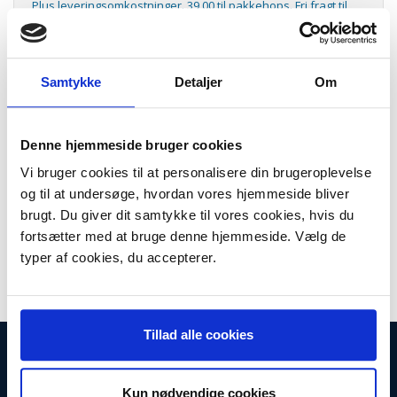
Plus leveringsomkostninger. 39,00 til pakkehops. Fri fragt til
pakkeshop ved køb over 599,-
Model/varenr.:
2118334
Lager:
På lager
Samtykke
Detaljer
Om
Antal
LÆG I KURV
Denne hjemmeside bruger cookies
Mobillader til Nokia mobiltelefoner. 220V Lader for: Nokia 6101/ N70.
Vi bruger cookies til at personalisere din brugeroplevelse
Mobiloplader
og til at undersøge, hvordan vores hjemmeside bliver
brugt. Du giver dit samtykke til vores cookies, hvis du
Passer til:
fortsætter med at bruge denne hjemmeside. Vælg de
Nokia 3250, 5070, 5700, 6070, 6101, 6103, 6111, 6136, 6270, 6280, 6300,
typer af cookies, du accepterer.
7360, 7370, E50, E61, N70, N71, N80, N90, N91, N95
Tillad alle cookies
INFORMATIONER
Fortrydelsesret
Kun nødvendige cookies
Firma profil