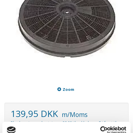
Zoom
139,95 DKK
m/Moms
Plus leveringsomkostninger. 39,00 til pakkehops. Fri fragt til
pakkeshop ved køb over 599,-