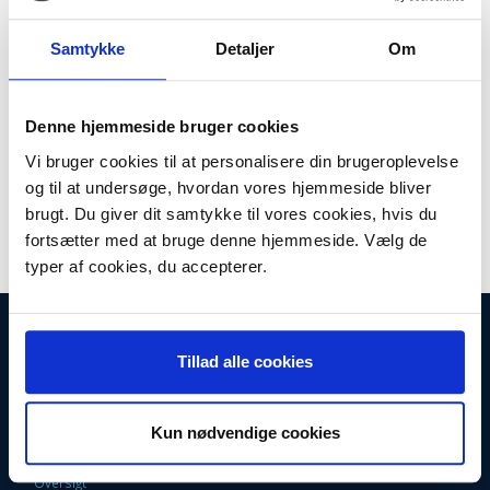
Model/varenr.:
104023
Samtykke
Detaljer
Om
Lager:
På lager
Antal
LÆG I KURV
Denne hjemmeside bruger cookies
Vi bruger cookies til at personalisere din brugeroplevelse
Rundt kulfilter til Zanussi
og til at undersøge, hvordan vores hjemmeside bliver
Passer til:
brugt. Du giver dit samtykke til vores cookies, hvis du
Zanussi ZHV759
fortsætter med at bruge denne hjemmeside. Vælg de
typer af cookies, du accepterer.
INFORMATIONER
Tillad alle cookies
Fortrydelsesret
Firma profil
Kontakt os
Betingelser & Vilkår
Kun nødvendige cookies
Loyalitetsrabat. Rabat til faste kunder
Returneringsformular
Oversigt