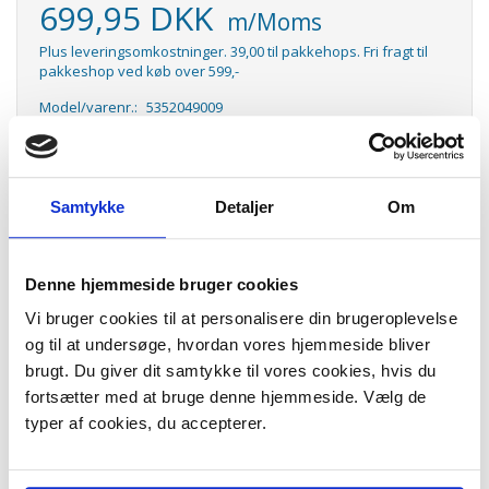
699,95 DKK
m/Moms
Plus leveringsomkostninger. 39,00 til pakkehops. Fri fragt til
pakkeshop ved køb over 599,-
Model/varenr.:
5352049009
Lager:
På lager
Antal
LÆG I KURV
Samtykke
Detaljer
Om
KF11 kulfiltersæt til Thermex Decor Emhætte. Kulfilter KF 11 fra
Thermex. Kulfilter Thermex. Originale kulfiltre KF11 til Thermex. Vare
Denne hjemmeside bruger cookies
nr. 5352049009
Vi bruger cookies til at personalisere din brugeroplevelse
Passer til:
og til at undersøge, hvordan vores hjemmeside bliver
Thermex Decor 901
brugt. Du giver dit samtykke til vores cookies, hvis du
Thermex Decor 902
Thermex Decor 903
fortsætter med at bruge denne hjemmeside. Vælg de
typer af cookies, du accepterer.
Indhold:
2 stk. kulfiltre