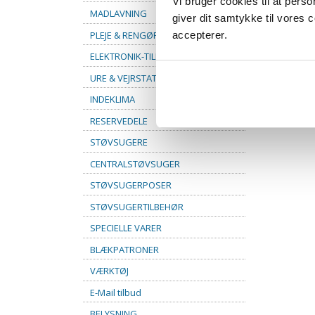
Vi bruger cookies til at pers
MADLAVNING
giver dit samtykke til vores
PLEJE & RENGØRING
accepterer.
ELEKTRONIK-TILBEHØR
URE & VEJRSTATIONER
INDEKLIMA
RESERVEDELE
STØVSUGERE
CENTRALSTØVSUGER
STØVSUGERPOSER
STØVSUGERTILBEHØR
SPECIELLE VARER
BLÆKPATRONER
VÆRKTØJ
E-Mail tilbud
BELYSNING