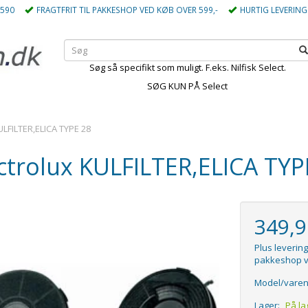
5590
FRAGTFRIT TIL PAKKESHOP VED KØB OVER 599,-
HURTIG LEVERING
Søg så specifikt som muligt. F.eks. Nilfisk Select.
SØG KUN PÅ Select
ULFILTER,ELICA TYPE 28
ctrolux KULFILTER,ELICA TYP
349,
Plus levering
pakkeshop v
Model/varen
Lager:
På la