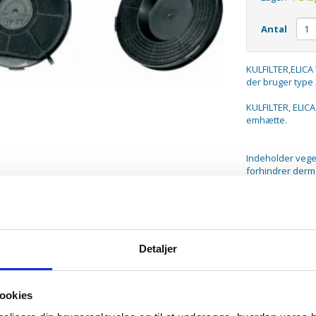
Antal
KULFILTER,ELICA 
der bruger type
KULFILTER, ELICA 
emhætte.
Indeholder veget
forhindrer derme
filtret ca. hver 
Detaljer
ookies