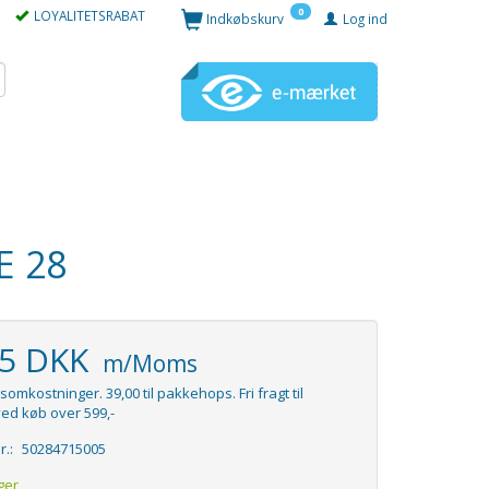
0
LOYALITETSRABAT
Indkøbskurv
Log ind
E 28
95 DKK
m/Moms
somkostninger. 39,00 til pakkehops. Fri fragt til
ed køb over 599,-
r.:
50284715005
ger