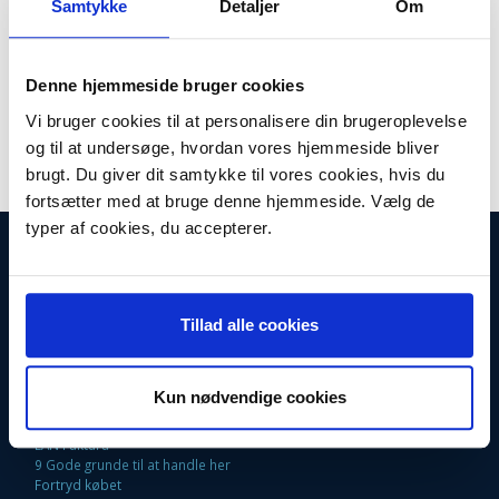
Samtykke
Detaljer
Om
Lager:
På lager
Antal
LÆG I KURV
Denne hjemmeside bruger cookies
Vi bruger cookies til at personalisere din brugeroplevelse
Emhætte filter til Blomberg. Kulfilter 190 til Blomberg emhætte.
og til at undersøge, hvordan vores hjemmeside bliver
Kulfiltre
brugt. Du giver dit samtykke til vores cookies, hvis du
fortsætter med at bruge denne hjemmeside. Vælg de
typer af cookies, du accepterer.
INFORMATIONER
Fortrydelsesret
Firma profil
Tillad alle cookies
Kontakt os
Betingelser & Vilkår
Loyalitetsrabat. Rabat til faste kunder
Returneringsformular
Kun nødvendige cookies
Oversigt
Fragt og Levering
EAN Faktura
9 Gode grunde til at handle her
Fortryd købet