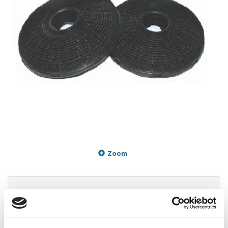
Zoom
299,95 DKK
m/Moms
Plus leveringsomkostninger. 39,00 til pakkehops. Fri fragt til
pakkeshop ved køb over 599,-