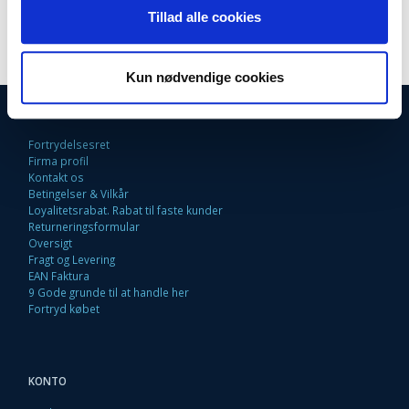
2,8 m lang og drejelig ledning
Tillad alle cookies
2 års reklamationsret
Kun nødvendige cookies
INFORMATIONER
Fortrydelsesret
Firma profil
Kontakt os
Betingelser & Vilkår
Loyalitetsrabat. Rabat til faste kunder
Returneringsformular
Oversigt
Fragt og Levering
EAN Faktura
9 Gode grunde til at handle her
Fortryd købet
KONTO