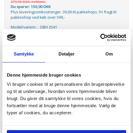
379,95 DKK
m/Moms
Du sparer:
150,00 DKK
Plus leveringsomkostninger. 39,00 til pakkehops. Fri fragt til
pakkeshop ved køb over 599,-
Model/varenr.:
OBH 3541
Lager:
På lager
Antal
LÆG I KURV
Samtykke
Detaljer
Om
OBH 3541 er en elegant varmluftsbørste i sort for en enkel og sjov
styling! Børsten er 20 mm i diameter og passer perfekt til krøller, til
Denne hjemmeside bruger cookies
styling af pagehår, og når du skal sætte den sidste finish. Børsten
roterer for at sikre, at krøllerne holder formen, når de løsnes fra
Vi bruger cookies til at personalisere din brugeroplevelse
børsten. Air Curler har 2 hastigheder og 2 varmeindstillinger, som
og til at undersøge, hvordan vores hjemmeside bliver
passer til både tørt og fugtigt hår. Varmluftsbørsten har en 2,8 meter
brugt. Du giver dit samtykke til vores cookies, hvis du
lang og drejelig ledning.
fortsætter med at bruge denne hjemmeside. Vælg de
Varebeskrivelse:
typer af cookies, du accepterer.
20mm i diameter
Varmluftsbørste
2 hastigheder og varmindstillinger