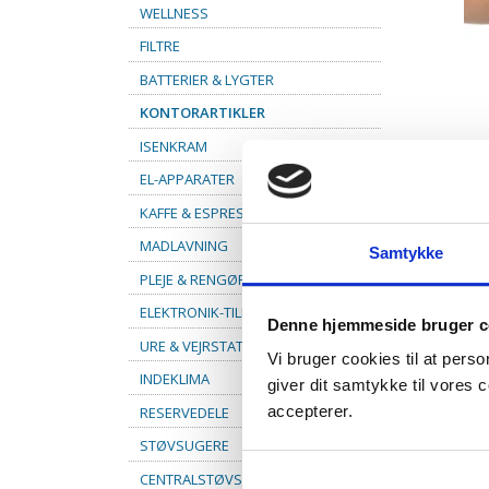
WELLNESS
FILTRE
BATTERIER & LYGTER
KONTORARTIKLER
ISENKRAM
EL-APPARATER
KAFFE & ESPRESSO
MADLAVNING
Samtykke
PLEJE & RENGØRING
ELEKTRONIK-TILBEHØR
Denne hjemmeside bruger c
URE & VEJRSTATIONER
Vi bruger cookies til at pers
INDEKLIMA
giver dit samtykke til vores
RESERVEDELE
accepterer.
STØVSUGERE
CENTRALSTØVSUGER