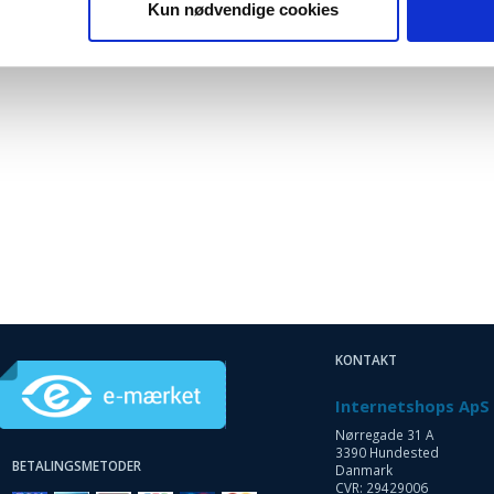
Kun nødvendige cookies
KONTAKT
Internetshops ApS
Nørregade 31 A
3390 Hundested
BETALINGSMETODER
Danmark
CVR: 29429006