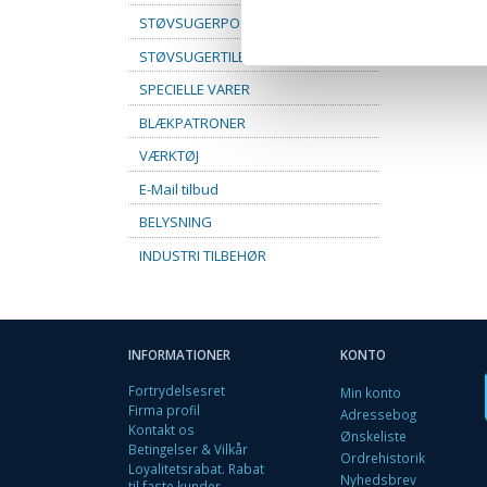
STØVSUGERPOSER
STØVSUGERTILBEHØR
SPECIELLE VARER
BLÆKPATRONER
VÆRKTØJ
E-Mail tilbud
BELYSNING
INDUSTRI TILBEHØR
INFORMATIONER
KONTO
Fortrydelsesret
Min konto
Firma profil
Adressebog
Kontakt os
Ønskeliste
Betingelser & Vilkår
Ordrehistorik
Loyalitetsrabat. Rabat
Nyhedsbrev
til faste kunder