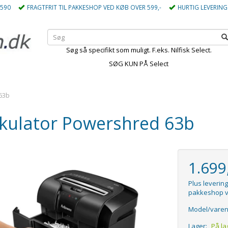
5590
FRAGTFRIT TIL PAKKESHOP VED KØB OVER 599,-
HURTIG LEVERING
Søg så specifikt som muligt. F.eks. Nilfisk Select.
SØG KUN PÅ Select
63b
kulator Powershred 63b
1.69
Plus levering
pakkeshop v
Model/varen
Lager:
På la