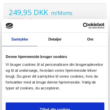
249,95 DKK
m/Moms
349,95 DKK
m/Moms
Du sparer:
100,00 DKK
Plus leveringsomkostninger. 39,00 til pakkehops. Fri fragt til
pakkeshop ved køb over 599,-
Samtykke
Detaljer
Om
Model/varenr.:
GD4008S0
Lager:
På lager
Denne hjemmeside bruger cookies
Antal
LÆG I KURV
Vi bruger cookies til at personalisere din brugeroplevelse
og til at undersøge, hvordan vores hjemmeside bliver
Nymalet kaffe er det bedste! Denne kompakte kaffekværn
brugt. Du giver dit samtykke til vores cookies, hvis du
maler hurtigt og effektivt kaffebønner til filter- eller
fortsætter med at bruge denne hjemmeside. Vælg de
stempelkaffe.
typer af cookies, du accepterer.
Kaffekværn med knive i rustfrit stål.
Til filter- eller stempelkaffe
Plads til 75 g kaffebønner / 10 kopper kaffe
Momentfunktion
200 W
Tillad alle cookies