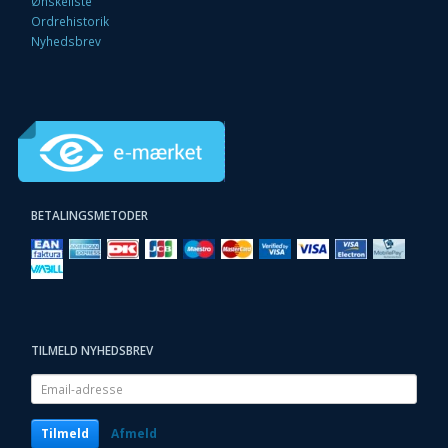
Ønskeliste
Ordrehistorik
Nyhedsbrev
BETALINGSMETODER
TILMELD NYHEDSBREV
Email-
adresse
Tilmeld
Afmeld