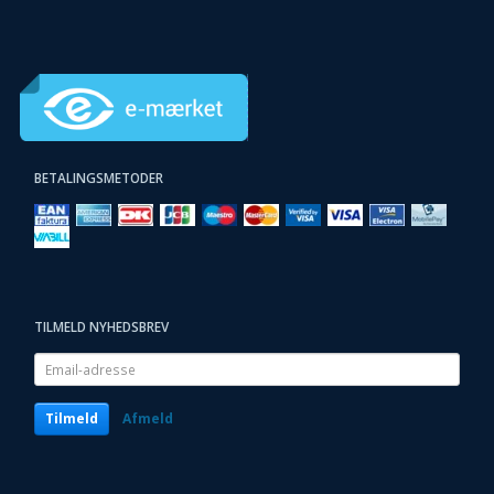
BETALINGSMETODER
TILMELD NYHEDSBREV
Email-
adresse
Tilmeld
Afmeld