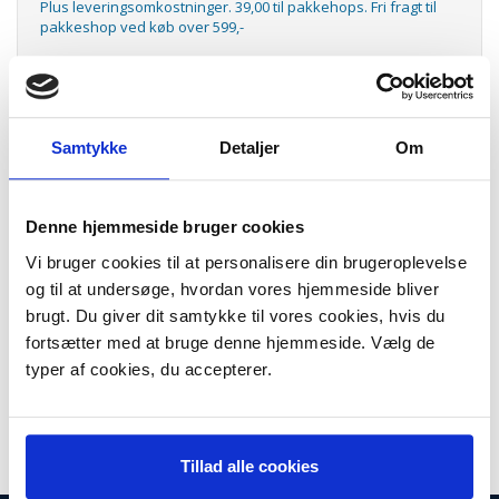
Plus leveringsomkostninger. 39,00 til pakkehops. Fri fragt til
pakkeshop ved køb over 599,-
Model/varenr.:
HPCN623AE
Lager:
På lager
Samtykke
Detaljer
Om
Antal
LÆG I KURV
No971 magenta blækpatron
Denne hjemmeside bruger cookies
No971 magenta ink cartridge, HPCN623AE
Vi bruger cookies til at personalisere din brugeroplevelse
Kapacitet: 2.500 sider
og til at undersøge, hvordan vores hjemmeside bliver
Passer til følgende printere:
brugt. Du giver dit samtykke til vores cookies, hvis du
Officejet Pro X451
fortsætter med at bruge denne hjemmeside. Vælg de
Officejet Pro X476
typer af cookies, du accepterer.
Officejet Pro X551
Officejet Pro X576
Tillad alle cookies