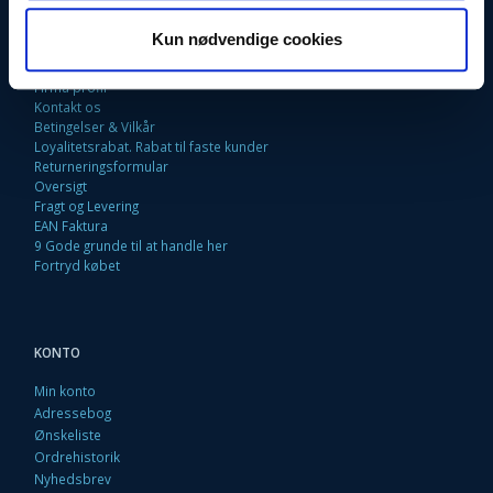
INFORMATIONER
Kun nødvendige cookies
Fortrydelsesret
Firma profil
Kontakt os
Betingelser & Vilkår
Loyalitetsrabat. Rabat til faste kunder
Returneringsformular
Oversigt
Fragt og Levering
EAN Faktura
9 Gode grunde til at handle her
Fortryd købet
KONTO
Min konto
Adressebog
Ønskeliste
Ordrehistorik
Nyhedsbrev