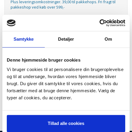
Plus leveringsomkostninger. 39,00 til pakkehops. Fri fragt til
pakkeshop ved køb over 599,-
Model/varenr.:
HPCN625AE
Lager:
På lager
Samtykke
Detaljer
Om
Antal
LÆG I KURV
No970 XL black blækpatron
Denne hjemmeside bruger cookies
No970 XL black ink cartridge, HPCN625AE
Vi bruger cookies til at personalisere din brugeroplevelse
Kapacitet:9.200 sider
og til at undersøge, hvordan vores hjemmeside bliver
Passer til følgende printere:
brugt. Du giver dit samtykke til vores cookies, hvis du
Officejet Pro X451
fortsætter med at bruge denne hjemmeside. Vælg de
Officejet Pro X476
typer af cookies, du accepterer.
Officejet Pro X551
Officejet Pro X576
Tillad alle cookies