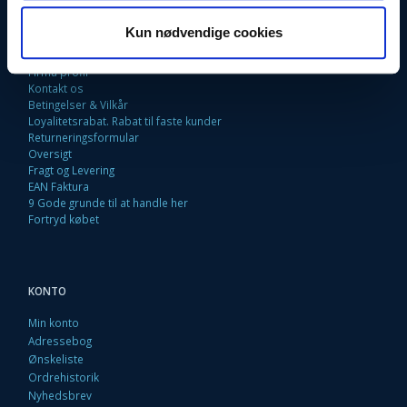
INFORMATIONER
Kun nødvendige cookies
Fortrydelsesret
Firma profil
Kontakt os
Betingelser & Vilkår
Loyalitetsrabat. Rabat til faste kunder
Returneringsformular
Oversigt
Fragt og Levering
EAN Faktura
9 Gode grunde til at handle her
Fortryd købet
KONTO
Min konto
Adressebog
Ønskeliste
Ordrehistorik
Nyhedsbrev