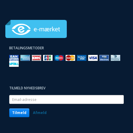
BETALINGSMETODER
TILMELD NYHEDSBREV
Email-
adresse
Tilmeld
Afmeld