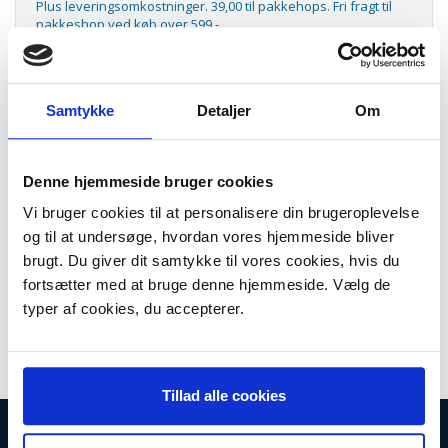
Plus leveringsomkostninger. 39,00 til pakkehops. Fri fragt til
pakkeshop ved køb over 599,-
Model/varenr.:
HPC2P25AE
Lager:
På lager
Samtykke
Detaljer
Om
Antal
LÆG I KURV
Denne hjemmeside bruger cookies
No935 XL magenta blækpatron
Vi bruger cookies til at personalisere din brugeroplevelse
No935 XL magenta ink cartridge, HPC2P25AE
og til at undersøge, hvordan vores hjemmeside bliver
Kapacitet: 825 sider ved standard udskrifter
brugt. Du giver dit samtykke til vores cookies, hvis du
Passer til følgende printere:
fortsætter med at bruge denne hjemmeside. Vælg de
HP Officejet Pro 6830 e-All-in-One Printer
typer af cookies, du accepterer.
HP Officejet Pro 6230 ePrinter
Tillad alle cookies
INFORMATIONER