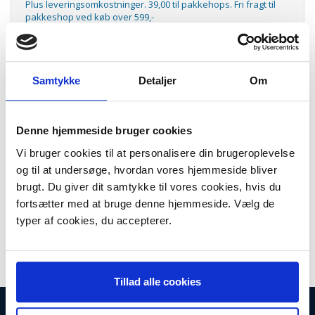
Plus leveringsomkostninger. 39,00 til pakkehops. Fri fragt til
pakkeshop ved køb over 599,-
Model/varenr.:
HPC2P42AE
Lager:
På lager
Samtykke
Detaljer
Om
Antal
LÆG I KURV
Denne hjemmeside bruger cookies
No932 XL black/933 XL CMY blækpatron 4-pack
Vi bruger cookies til at personalisere din brugeroplevelse
No932 XL black/933 XL CMY ink cartrides 4-pack, HPC2P42AE
og til at undersøge, hvordan vores hjemmeside bliver
Få mere værdi med en combo-pack af blækpatroner
bestående af en sort 932 XL foruden de 3 farvede 933 XL.
brugt. Du giver dit samtykke til vores cookies, hvis du
Combo-packs gør det både billigere og mere bekvemt at
fortsætter med at bruge denne hjemmeside. Vælg de
udprinte.
typer af cookies, du accepterer.
Kapacitet: den sorte 1.000 sider. De farvede 825 sider.
Tillad alle cookies
INFORMATIONER