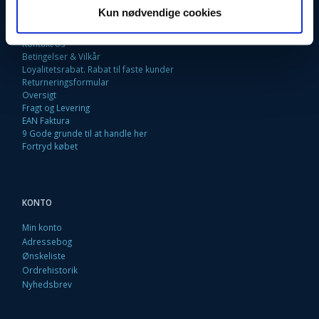
Kun nødvendige cookies
Fortrydelsesret
Firma profil
Kontakt os
Betingelser & Vilkår
Loyalitetsrabat. Rabat til faste kunder
Returneringsformular
Oversigt
Fragt og Levering
EAN Faktura
9 Gode grunde til at handle her
Fortryd købet
KONTO
Min konto
Adressebog
Ønskeliste
Ordrehistorik
Nyhedsbrev