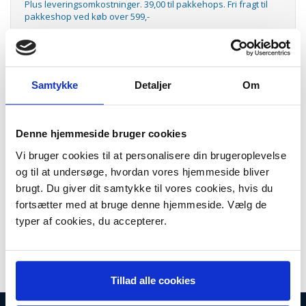
Plus leveringsomkostninger. 39,00 til pakkehops. Fri fragt til
pakkeshop ved køb over 599,-
Model/varenr.:
HPCD974AE
Lager:
På lager
Samtykke
Detaljer
Om
Antal
LÆG I KURV
No920 XL officejet yellow blækpatron
Denne hjemmeside bruger cookies
No920 XL officejet yellow ink cartridge, HPCD974AE
Vi bruger cookies til at personalisere din brugeroplevelse
Kapacitet: 700 sider ved 5% dækning.
og til at undersøge, hvordan vores hjemmeside bliver
Passer til følgende maskiner:
brugt. Du giver dit samtykke til vores cookies, hvis du
fortsætter med at bruge denne hjemmeside. Vælg de
HP Officejet:
6000
typer af cookies, du accepterer.
6500
7500
Tillad alle cookies