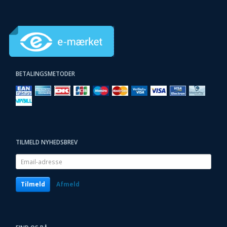
BETALINGSMETODER
TILMELD NYHEDSBREV
Email-
adresse
Tilmeld
Afmeld