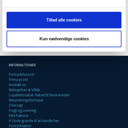
K8600dn
L7480
L7580
L7590
Tillad alle cookies
L7680
L7780
Kun nødvendige cookies
INFORMATIONER
Fortrydelsesret
Firma profil
Kontakt os
Betingelser & Vilkår
Loyalitetsrabat. Rabat til faste kunder
Returneringsformular
Oversigt
Fragt og Levering
EAN Faktura
9 Gode grunde til at handle her
Fortryd købet