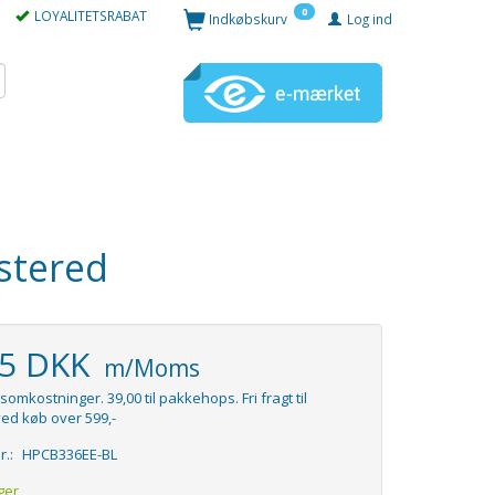
0
LOYALITETSRABAT
Indkøbskurv
Log ind
stered
95 DKK
m/Moms
somkostninger. 39,00 til pakkehops. Fri fragt til
ed køb over 599,-
r.:
HPCB336EE-BL
ger