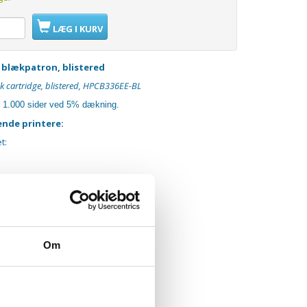
LÆG I KURV
 blækpatron, blistered
k cartridge, blistered, HPCB336EE-BL
: 1.000 sider ved 5% dækning.
ende printere:
t:
et:
Om
smart: