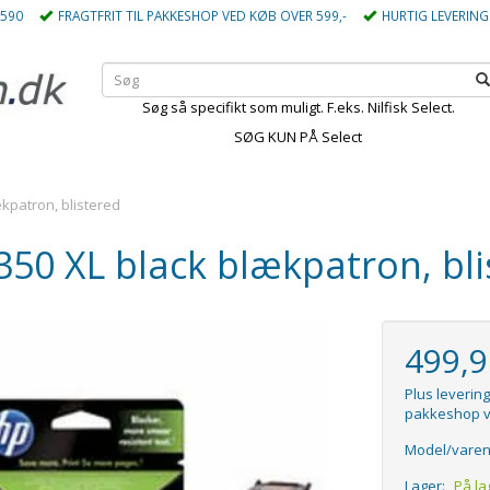
5590
FRAGTFRIT TIL PAKKESHOP VED KØB OVER 599,-
HURTIG LEVERING
Søg så specifikt som muligt. F.eks. Nilfisk Select.
SØG KUN PÅ Select
kpatron, blistered
50 XL black blækpatron, bli
499,
Plus levering
pakkeshop v
Model/varen
Lager:
På la