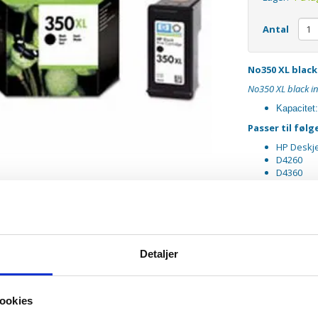
Antal
No350 XL black
No350 XL black in
Kapacitet
Passer til følg
HP Deskje
D4260
D4360
HP Officej
J5730
J5780
J5785
J6410
J6415
Detaljer
J6424
HP Photo
C4270
C4272
ookies
C4280