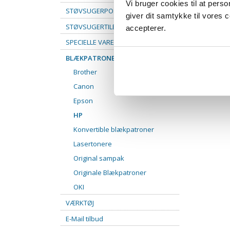
Vi bruger cookies til at pers
STØVSUGERPOSER
giver dit samtykke til vores
STØVSUGERTILBEHØR
accepterer.
SPECIELLE VARER
BLÆKPATRONER
Brother
Canon
Epson
HP
Konvertible blækpatroner
Lasertonere
Original sampak
Originale Blækpatroner
OKI
VÆRKTØJ
E-Mail tilbud