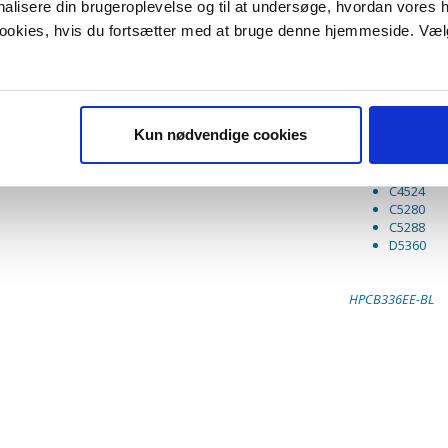
onalisere din brugeroplevelse og til at undersøge, hvordan vores
C4340
C4380
 cookies, hvis du fortsætter med at bruge denne hjemmeside. Væl
C4390
C4472
C4480
C4485
C4580
Kun nødvendige cookies
C4585
C4599
C4424
C4524
C5280
C5288
D5360
HPCB336EE-BL