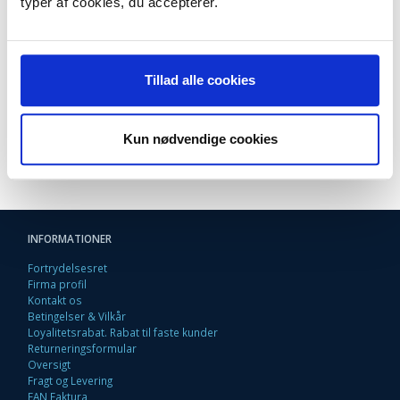
typer af cookies, du accepterer.
Easy Pro frituregryden kan skilles helt ad og elementerne
med undtagelse af varmeblokken kan vaskes i
opvaskemaskine.
Du kan indstille temperaturen fra 150°C til 190°C og overvåge
friturestegningen takket være vinduet i låget.
Tillad alle cookies
Låget kan være sat på under friturestegningen og er udstyret
med et fast metalfilter.
Kun nødvendige cookies
INFORMATIONER
Fortrydelsesret
Firma profil
Kontakt os
Betingelser & Vilkår
Loyalitetsrabat. Rabat til faste kunder
Returneringsformular
Oversigt
Fragt og Levering
EAN Faktura