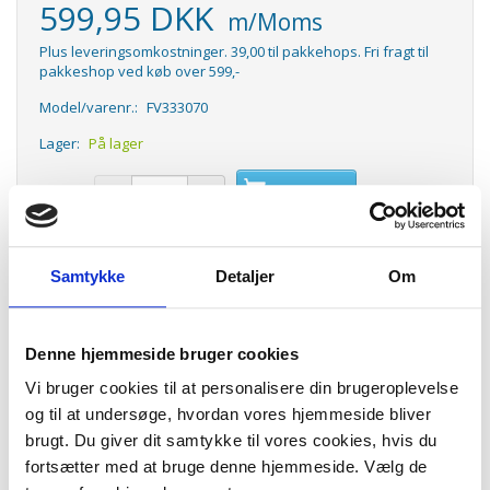
599,95 DKK
m/Moms
Plus leveringsomkostninger. 39,00 til pakkehops. Fri fragt til
pakkeshop ved køb over 599,-
Model/varenr.:
FV333070
Lager:
På lager
Antal
LÆG I KURV
Tefal Easy Pro er en 3 liters halvprofessionel frituregryde med kold
zone teknologi. Tefal FR333070 har nedsænket varmelegeme, hvilkte
Samtykke
Detaljer
Om
giver et fremragende resultat.
Varebeskrivelse:
Denne hjemmeside bruger cookies
Med Easy Pro kan du friturestege op til 1,2 kg lækre pommes
Vi bruger cookies til at personalisere din brugeroplevelse
frites, nøjagtig som en professionel.
og til at undersøge, hvordan vores hjemmeside bliver
Den har et nedsænket varmeelement for et hurtigt og perfekt
brugt. Du giver dit samtykke til vores cookies, hvis du
resultat.
Emaljeskålen kan tages af, så den er meget nem at bruge og
fortsætter med at bruge denne hjemmeside. Vælg de
rengøre.