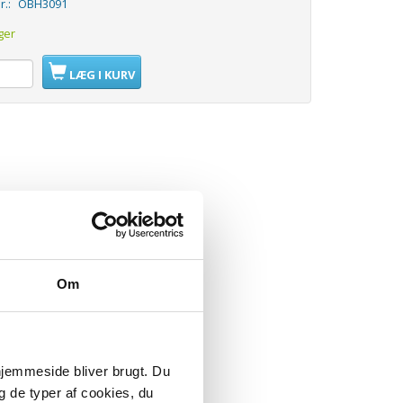
r.:
OBH3091
ger
LÆG I KURV
Om
 hjemmeside bliver brugt. Du
g de typer af cookies, du