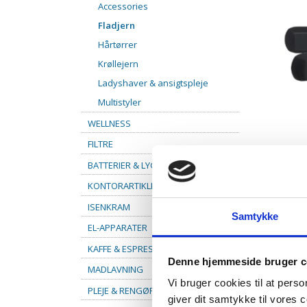
Accessories
Fladjern
Hårtørrer
Krøllejern
Ladyshaver & ansigtspleje
Multistyler
WELLNESS
FILTRE
BATTERIER & LYGTER
KONTORARTIKLER
ISENKRAM
Samtykke
EL-APPARATER
KAFFE & ESPRESSO
Denne hjemmeside bruger c
MADLAVNING
Vi bruger cookies til at pers
PLEJE & RENGØRING
giver dit samtykke til vores