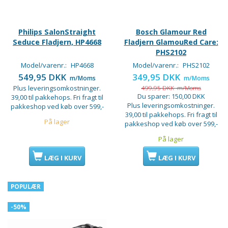
Philips SalonStraight
Bosch Glamour Red
Seduce Fladjern, HP4668
Fladjern GlamouRed Care:
PHS2102
Model/varenr.:
HP4668
Model/varenr.:
PHS2102
549,95 DKK
349,95 DKK
m/Moms
m/Moms
Plus leveringsomkostninger.
499,95 DKK
m/Moms
Du sparer:
150,00 DKK
39,00 til pakkehops. Fri fragt til
Plus leveringsomkostninger.
pakkeshop ved køb over 599,-
39,00 til pakkehops. Fri fragt til
På lager
pakkeshop ved køb over 599,-
På lager
LÆG I KURV
LÆG I KURV
POPULÆR
-50%