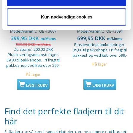
OBH Artist Fladjern. San
OBH Nordica Björn Axén
Kun nødvendige cookies
Francisco Ocean, OBH
Glattejern. Ion Pro Shine.
3007
OBH 3091
Model/varenr.:
OBH 3007
Model/varenr.:
OBH3091
399,95 DKK
699,95 DKK
m/Moms
m/Moms
599,95 DKK
m/Moms
Plus leveringsomkostninger.
Du sparer:
200,00 DKK
39,00 til pakkehops. Fri fragt til
Plus leveringsomkostninger.
pakkeshop ved køb over 599,-
39,00 til pakkehops. Fri fragt til
På lager
pakkeshop ved køb over 599,-
På lager
LÆG I KURV
LÆG I KURV
Find det perfekte fladjern til dit
hår
Et fladjern, også kendt som et glattejern, er meget mere end bare et