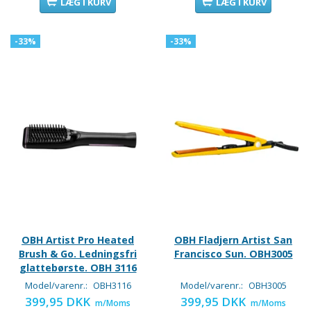
LÆG I KURV
LÆG I KURV
-33%
-33%
OBH Artist Pro Heated
OBH Fladjern Artist San
Brush & Go. Ledningsfri
Francisco Sun. OBH3005
glattebørste. OBH 3116
Model/varenr.:
OBH3116
Model/varenr.:
OBH3005
399,95 DKK
399,95 DKK
m/Moms
m/Moms