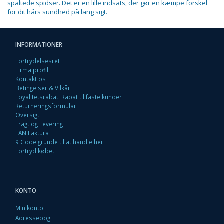
spaltede spidser. Det er en lille indsats, der gør en kæmpe forskel
for dit hårs sundhed på lang sigt.
INFORMATIONER
Fortrydelsesret
Firma profil
Kontakt os
Betingelser & Vilkår
Loyalitetsrabat. Rabat til faste kunder
Returneringsformular
Oversigt
Fragt og Levering
EAN Faktura
9 Gode grunde til at handle her
Fortryd købet
KONTO
Min konto
Adressebog