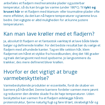
anbefales et fladjern med keramiske plader og justerbar
temperatur, så du kan bruge lav varme (under 180°C). Til
tykt og
kruset hår
er et fladjern med titanium- eller tourmaline-plader ofte
mere effektivt, da det kan nå højere temperaturer og tæmme krus
bedre. Det vigtigste er altid muligheden for at kunne justere
temperaturen.
Kan man lave krøller med et fladjern?
Ja, absolut! Et fladjern er et fantastisk værktøj til at lave både bløde
bølger og definerede krøller. For det bedste resultat bør du vælge et
fladjern med afrundede kanter. Tag en lille sektion hår, klem
fladjernet om håret et stykke fra hovedbunden, drej det 180 grader
og træk det langsomt ned mod spidserne. Jo langsommere du
trækker, des mere defineret bliver krøllen.
Hvorfor er det vigtigt at bruge
varmebeskyttelse?
Varmebeskyttende produkter er essentielle, fordi de skaber en
barriere på hårstrået. Denne barriere fordeler varmen mere jævnt
og reducerer den direkte skade fra de høje temperaturer. Uden
beskyttelse kan varmen fra et fladjern ødelægge hårets
proteinstruktur, fjerne naturlig fugt og føre til tørt, skrøbeligt hår og