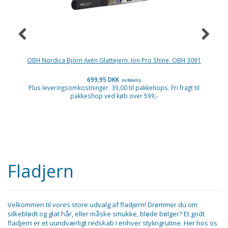
OBH Nordica Björn Axén Glattejern. Ion Pro Shine. OBH 3091
699,95 DKK
m/Moms
Plus leveringsomkostninger. 39,00 til pakkehops. Fri fragt til
pakkeshop ved køb over 599,-
P
Fladjern
Velkommen til vores store udvalg af fladjern! Drømmer du om
silkeblødt og glat hår, eller måske smukke, bløde bølger? Et godt
fladjern er et uundværligt redskab i enhver stylingrutine. Her hos os