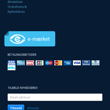
Ønskeliste
Ordrehistorik
Nyhedsbrev
BETALINGSMETODER
TILMELD NYHEDSBREV
Email-
adresse
Tilmeld
Afmeld