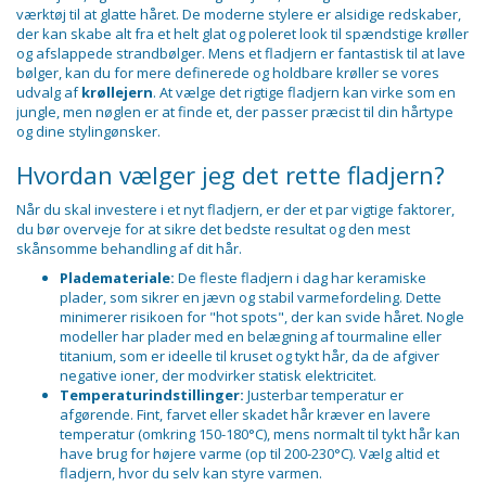
værktøj til at glatte håret. De moderne stylere er alsidige redskaber,
der kan skabe alt fra et helt glat og poleret look til spændstige krøller
og afslappede strandbølger. Mens et fladjern er fantastisk til at lave
bølger, kan du for mere definerede og holdbare krøller se vores
udvalg af
krøllejern
. At vælge det rigtige fladjern kan virke som en
jungle, men nøglen er at finde et, der passer præcist til din hårtype
og dine stylingønsker.
Hvordan vælger jeg det rette fladjern?
Når du skal investere i et nyt fladjern, er der et par vigtige faktorer,
du bør overveje for at sikre det bedste resultat og den mest
skånsomme behandling af dit hår.
Plademateriale:
De fleste fladjern i dag har keramiske
plader, som sikrer en jævn og stabil varmefordeling. Dette
minimerer risikoen for "hot spots", der kan svide håret. Nogle
modeller har plader med en belægning af tourmaline eller
titanium, som er ideelle til kruset og tykt hår, da de afgiver
negative ioner, der modvirker statisk elektricitet.
Temperaturindstillinger:
Justerbar temperatur er
afgørende. Fint, farvet eller skadet hår kræver en lavere
temperatur (omkring 150-180°C), mens normalt til tykt hår kan
have brug for højere varme (op til 200-230°C). Vælg altid et
fladjern, hvor du selv kan styre varmen.