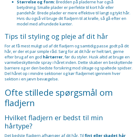
Størrelse og form:
Bredden på pladerne har også
betydning. Smalle plader er perfekte til kort hår eller
pandehår. Brede plader er mere effektive til langt og tykt hår.
Hvis du også vil bruge dit fladjern til at krølle, så gå efter en
model med afrundede kanter.
Tips til styling og pleje af dit hår
For at få mest muligt ud af dit fladjern og samtidig passe godt på dit
hår, er der et par simple råd. Sørg for at dit hår er helt tørt, gerne
efter brug af en god
hårtørrer
, før du styler. Husk altid at bruge en
varmebeskyttende spray i håret inden. Dette skaber en beskyttende
barriere og er den bedste forsikring mod slitage og spaltede spidser.
Del håret op i mindre sektioner og kør fladjernet igennem hver
sektion i en jævn bevægelse.
Ofte stillede spørgsmål om
fladjern
Hvilket fladjern er bedst til min
hårtype?
Det bedste fladjern afhænger af dit hår. Til
fint eller skadet hår