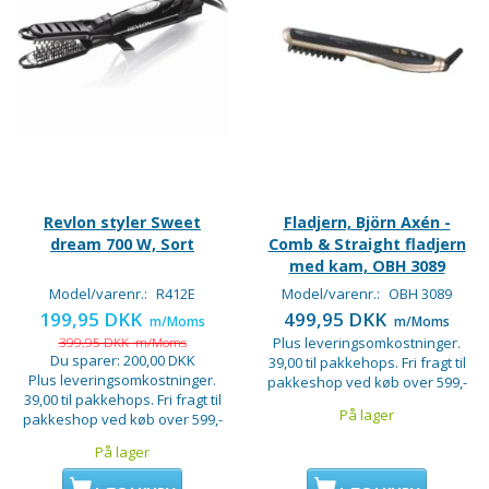
Revlon styler Sweet
Fladjern, Björn Axén -
dream 700 W, Sort
Comb & Straight fladjern
med kam, OBH 3089
Model/varenr.:
R412E
Model/varenr.:
OBH 3089
199,95 DKK
499,95 DKK
m/Moms
m/Moms
399,95 DKK
m/Moms
Plus leveringsomkostninger.
Du sparer:
200,00 DKK
39,00 til pakkehops. Fri fragt til
Plus leveringsomkostninger.
pakkeshop ved køb over 599,-
39,00 til pakkehops. Fri fragt til
På lager
pakkeshop ved køb over 599,-
På lager