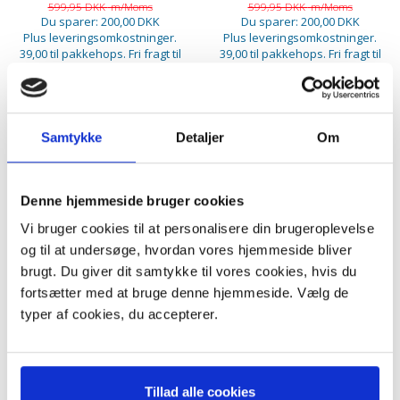
599,95 DKK
m/Moms
599,95 DKK
m/Moms
Du sparer:
200,00 DKK
Du sparer:
200,00 DKK
Plus leveringsomkostninger.
Plus leveringsomkostninger.
39,00 til pakkehops. Fri fragt til
39,00 til pakkehops. Fri fragt til
pakkeshop ved køb over 599,-
pakkeshop ved køb over 599,-
På lager
På lager
LÆG I KURV
LÆG I KURV
Samtykke
Detaljer
Om
-33%
Denne hjemmeside bruger cookies
Vi bruger cookies til at personalisere din brugeroplevelse
og til at undersøge, hvordan vores hjemmeside bliver
brugt. Du giver dit samtykke til vores cookies, hvis du
fortsætter med at bruge denne hjemmeside. Vælg de
typer af cookies, du accepterer.
Tillad alle cookies