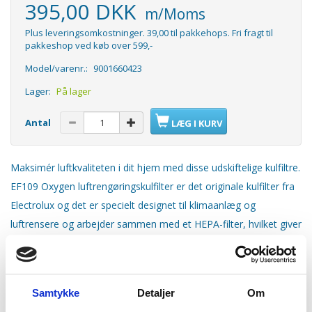
395,00 DKK
m/Moms
Plus leveringsomkostninger. 39,00 til pakkehops. Fri fragt til
pakkeshop ved køb over 599,-
Model/varenr.:
9001660423
Lager:
På lager
Antal
LÆG I KURV
Maksimér luftkvaliteten i dit hjem med disse udskiftelige kulfiltre.
EF109 Oxygen luftrengøringskulfilter er det originale kulfilter fra
Electrolux og det er specielt designet til klimaanlæg og
luftrensere og arbejder sammen med et HEPA-filter, hvilket giver
dig en fremragende luftrensende ydelse og lugtreduktion. Du
skal bare skifte filteret regelmæssigt.
Denne pakke indeholder 4 x kulfiltre.
Samtykke
Detaljer
Om