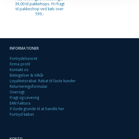
39,00 til pakkehops. Fri fragt
til pakkeshop ved køb over
599,-
INFORMATIONER
Fortrydelsesret
Firma profil
Kontakt os
Betingelser & Vilkår
Loyalitetsrabat. Rabat til faste kunder
Returneringsformular
Oversigt
Fragt og Levering
EAN Faktura
9 Gode grunde til at handle her
Fortryd købet
KONTO