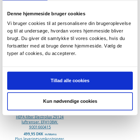
Passer til
Electrolux Z9122
Denne hjemmeside bruger cookies
Electrolux Z9124
Vi bruger cookies til at personalisere din brugeroplevelse
og til at undersøge, hvordan vores hjemmeside bliver
brugt. Du giver dit samtykke til vores cookies, hvis du
ANDRE KØBTE OGSÅ
fortsætter med at bruge denne hjemmeside. Vælg de
typer af cookies, du accepterer.
POPULÆR
Tillad alle cookies
Kun nødvendige cookies
HEPA filter Electrolux Z9124
luftrenser. EFH108W.
9001660415
499,95 DKK
m/Moms
Plus leveringsomkostninger.