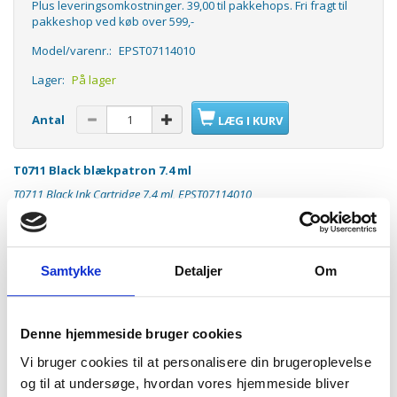
Plus leveringsomkostninger. 39,00 til pakkehops. Fri fragt til
pakkeshop ved køb over 599,-
Model/varenr.:
EPST07114010
Lager:
På lager
Antal
LÆG I KURV
T0711 Black blækpatron 7.4 ml
T0711 Black Ink Cartridge 7.4 ml, EPST07114010
T0711
Black ink Cartridge
Kapacitet
:
7.4 ml ca.240sider ved 5% dækning
Samtykke
Detaljer
Om
Passer til følgende printere:
Stylus :
D78
Denne hjemmeside bruger cookies
92
120
Vi bruger cookies til at personalisere din brugeroplevelse
120 Network Edition
DX4050
og til at undersøge, hvordan vores hjemmeside bliver
4400