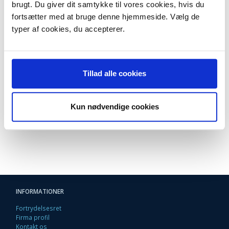
5000
brugt. Du giver dit samtykke til vores cookies, hvis du
5050
fortsætter med at bruge denne hjemmeside. Vælg de
6000
6050
typer af cookies, du accepterer.
7000F
7400
8400
9400F
9400F Wifi-Edition
S20
Tillad alle cookies
SX100
200
205
400
405
Kun nødvendige cookies
405WiFi
600FW
INFORMATIONER
Fortrydelsesret
Firma profil
Kontakt os