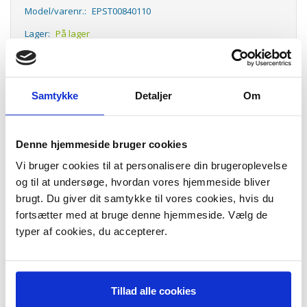
Model/varenr.:
EPST00840110
Lager:
På lager
Antal
LÆG I KURV
Samtykke
Detaljer
Om
T008 5 Colour blækpatron
T008 5 Colour Ink Cartridge, EPST00840110
T008
Denne hjemmeside bruger cookies
5 Colour Ink Cartridge
Kapacitet:
ca.220 sider ved 5% dækning
Vi bruger cookies til at personalisere din brugeroplevelse
Passer til følgende printere:
og til at undersøge, hvordan vores hjemmeside bliver
Stylus Photo :
brugt. Du giver dit samtykke til vores cookies, hvis du
7
90
fortsætter med at bruge denne hjemmeside. Vælg de
870
875DC
typer af cookies, du accepterer.
890
895
915
Tillad alle cookies