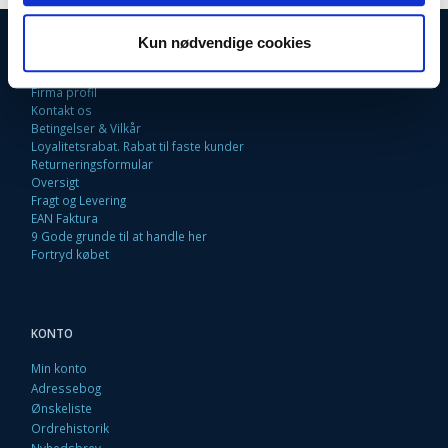
INFORMATIONER
Kun nødvendige cookies
Fortrydelsesret
Firma profil
Kontakt os
Betingelser & Vilkår
Loyalitetsrabat. Rabat til faste kunder
Returneringsformular
Oversigt
Fragt og Levering
EAN Faktura
9 Gode grunde til at handle her
Fortryd købet
KONTO
Min konto
Adressebog
Ønskeliste
Ordrehistorik
Nyhedsbrev