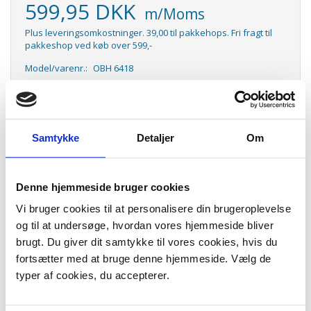
599,95 DKK
m/Moms
Plus leveringsomkostninger. 39,00 til pakkehops. Fri fragt til
pakkeshop ved køb over 599,-
Model/varenr.:
OBH 6418
Lager:
På lager
Antal
LÆG I KURV
Samtykke
Detaljer
Om
Elkedel i glas og stål. Flot og stilren elkedel på 1,5 liter i tranparant
glas og rustfrit stål. OBH 6418 Venice Glass. Elkedlen er lavet i
kvalitetsmaterialer, og det er derfor en elkedel som du kan have
Denne hjemmeside bruger cookies
gavn af i mange år. Bare du husker at afkalke jævnligt.
Vi bruger cookies til at personalisere din brugeroplevelse
Kombinationen af glas og stål gør den ikke bare flot, men også nem
at rengøre.
og til at undersøge, hvordan vores hjemmeside bliver
brugt. Du giver dit samtykke til vores cookies, hvis du
fortsætter med at bruge denne hjemmeside. Vælg de
Varebeskrivelse:
typer af cookies, du accepterer.
Elegant elkedel i glas og rustfrit stål
Effekt: 2200 Watt
Praktisk håndtag og hældetud