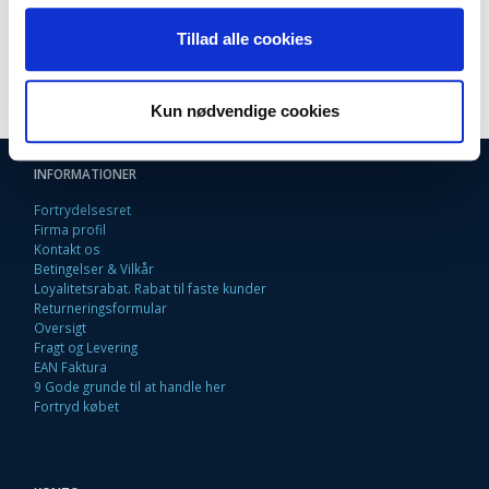
Kapacitet 1,5 L
Aftageligt vandfilter, for nem rengøring
Tillad alle cookies
Ledningsfri og med tørkogningsbeskyttelse
Automatisk slukningsfunktion
Kun nødvendige cookies
INFORMATIONER
Fortrydelsesret
Firma profil
Kontakt os
Betingelser & Vilkår
Loyalitetsrabat. Rabat til faste kunder
Returneringsformular
Oversigt
Fragt og Levering
EAN Faktura
9 Gode grunde til at handle her
Fortryd købet