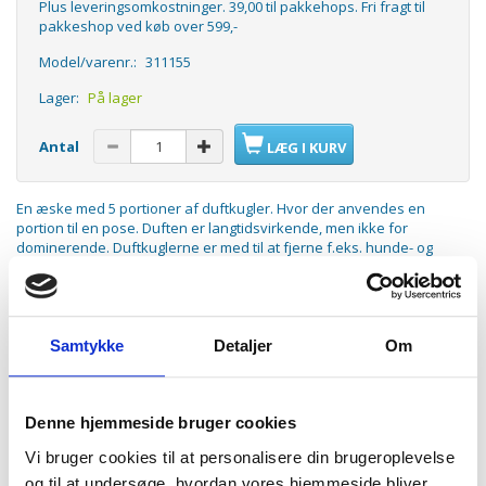
Plus leveringsomkostninger. 39,00 til pakkehops. Fri fragt til
pakkeshop ved køb over 599,-
Model/varenr.:
311155
Lager:
På lager
Antal
LÆG I KURV
En æske med 5 portioner af duftkugler. Hvor der anvendes en
portion til en pose. Duften er langtidsvirkende, men ikke for
dominerende. Duftkuglerne er med til at fjerne f.eks. hunde- og
kattelugte.
Støvsugerdeodorant. Deodorant til din støvsuger. Giv din støvsuger
en bedre duft
Samtykke
Detaljer
Om
ANDRE KØBTE OGSÅ
Denne hjemmeside bruger cookies
Vi bruger cookies til at personalisere din brugeroplevelse
og til at undersøge, hvordan vores hjemmeside bliver