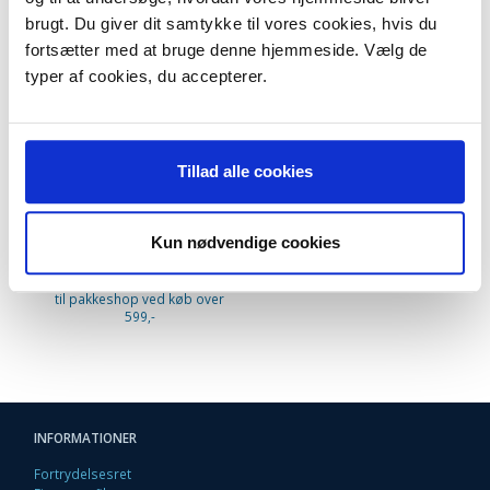
KØB 5+ OG FÅ 30% RABAT
brugt. Du giver dit samtykke til vores cookies, hvis du
fortsætter med at bruge denne hjemmeside. Vælg de
typer af cookies, du accepterer.
Tillad alle cookies
Miele støvsugerposer Type
GN QPRO. Uoriginale. 4 stk.
+ 2 filtre. TYPEGN
Kun nødvendige cookies
99,95 DKK
m/Moms
Plus leveringsomkostninger.
39,00 til pakkehops. Fri fragt
til pakkeshop ved køb over
599,-
INFORMATIONER
Fortrydelsesret