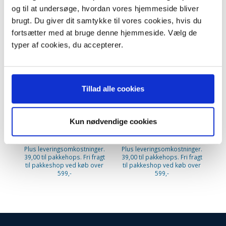
og til at undersøge, hvordan vores hjemmeside bliver
brugt. Du giver dit samtykke til vores cookies, hvis du
fortsætter med at bruge denne hjemmeside. Vælg de
typer af cookies, du accepterer.
Tillad alle cookies
Nilfisk
CLI-551 yellow blækpatron
CL
Kun nødvendige cookies
centralstøvsugerposer (20
liters). 42000317
299,95 DKK
149,95 DKK
m/Moms
m/Moms
Plus leveringsomkostninger.
Plus leveringsomkostninger.
Pl
39,00 til pakkehops. Fri fragt
39,00 til pakkehops. Fri fragt
39
til pakkeshop ved køb over
til pakkeshop ved køb over
ti
599,-
599,-