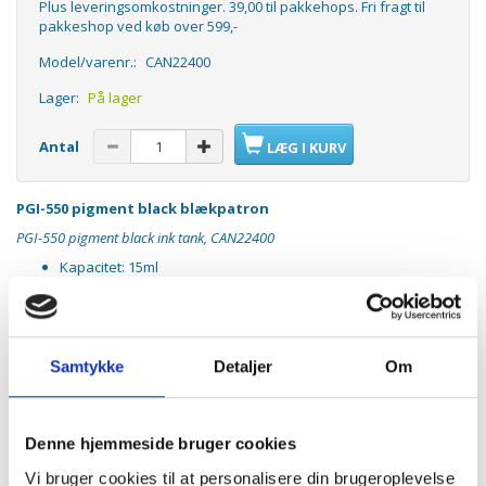
Plus leveringsomkostninger. 39,00 til pakkehops. Fri fragt til
pakkeshop ved køb over 599,-
Model/varenr.:
CAN22400
Lager:
På lager
Antal
LÆG I KURV
PGI-550 pigment black blækpatron
PGI-550 pigment black ink tank, CAN22400
Kapacitet: 15ml
Passer til følgende printere:
Canon iP7250, MG5450 & MG6350
Samtykke
Detaljer
Om
Denne hjemmeside bruger cookies
Vi bruger cookies til at personalisere din brugeroplevelse
ANDRE KØBTE OGSÅ