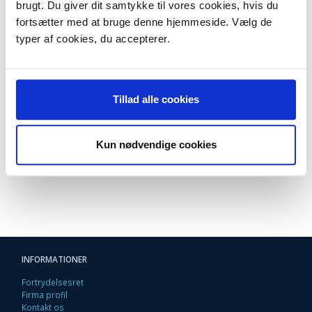
brugt. Du giver dit samtykke til vores cookies, hvis du
MP830
fortsætter med at bruge denne hjemmeside. Vælg de
MP970
PIXMA Pro9000
typer af cookies, du accepterer.
PIXMA iP4200
iP4300
iP4500
iP5200
Tillad alle cookies
iP5200R
iP5300
iP 6600D
iP6700D
Kun nødvendige cookies
PIXMA MX850
INFORMATIONER
Fortrydelsesret
Firma profil
Kontakt os