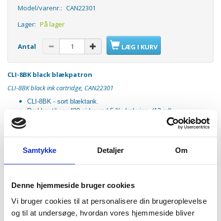
Model/varenr.:
CAN22301
Lager:
På lager
Antal
LÆG I KURV
CLI-8BK black blækpatron
CLI-8BK black ink cartridge, CAN22301
CLI-8BK - sort blæktank.
Rækker til ca. 490 sider ved 5 % dækning. (13 ml).
Passer til følgende maskiner:
Samtykke
Detaljer
Om
PIXMA MP500
MP530
MP600
MP600R
Denne hjemmeside bruger cookies
MP610
MP800
Vi bruger cookies til at personalisere din brugeroplevelse
MP800R
og til at undersøge, hvordan vores hjemmeside bliver
MP810