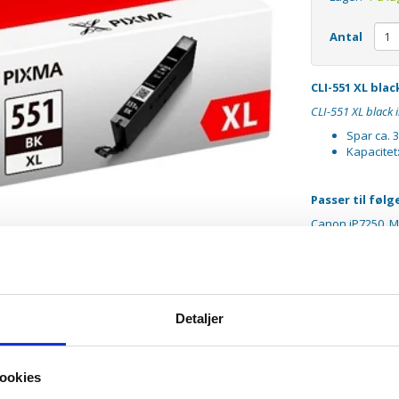
Antal
CLI-551 XL bla
CLI-551 XL black 
Spar ca. 
Kapacitet
Passer til føl
Canon iP7250, 
Detaljer
ookies