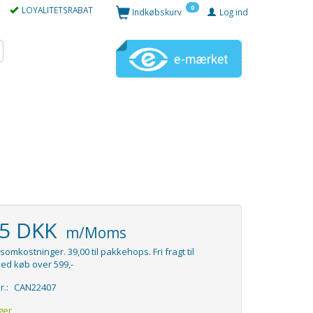
0
LOYALITETSRABAT
Indkøbskurv
Log ind
95 DKK
m/Moms
somkostninger. 39,00 til pakkehops. Fri fragt til
ed køb over 599,-
r.:
CAN22407
ger