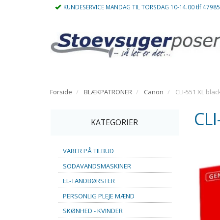
KUNDESERVICE MANDAG TIL TORSDAG 10-14.00 tlf 4798
Forside
BLÆKPATRONER
Canon
CLI-551 XL bla
CLI
KATEGORIER
VARER PÅ TILBUD
SODAVANDSMASKINER
EL-TANDBØRSTER
PERSONLIG PLEJE MÆND
SKØNHED - KVINDER