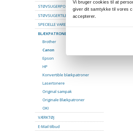
Vi bruger cookies til at pers
STØVSUGERPOSER
giver dit samtykke til vores
STØVSUGERTILBEHØR
accepterer.
SPECIELLE VARER
BLÆKPATRONER
Brother
Canon
Epson
HP
Konvertible blækpatroner
Lasertonere
Original sampak
Originale Blækpatroner
OKI
VÆRKTØJ
E-Mail tilbud