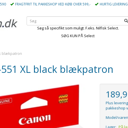
5590
FRAGTFRIT TIL PAKKESHOP VED KØB OVER 599,-
HURTIG LEVERING
Søg så specifikt som muligt. F.eks. Nilfisk Select.
SØG KUN PÅ Select
ck blækpatron
-551 XL black blækpatron
189,
Plus levering
pakkeshop v
Model/varen
Lager:
På la