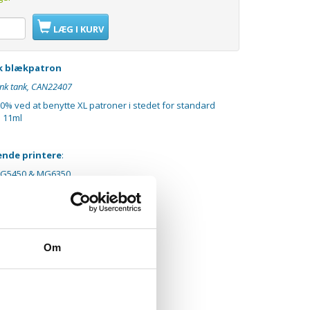
LÆG I KURV
ck blækpatron
ink tank, CAN22407
30% ved at benytte XL patroner i stedet for standard
: 11ml
gende printere
:
MG5450 & MG6350
Om