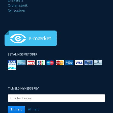
Ønskeliste
Ordrehistorik
Nyhedsbrev
BETALINGSMETODER
TILMELD NYHEDSBREV
Email-
adresse
Tilmeld
Afmeld