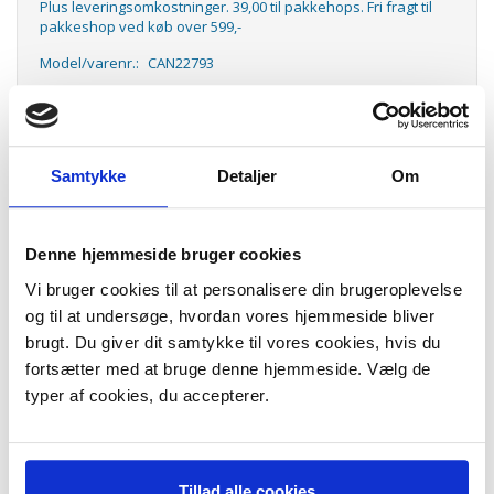
Plus leveringsomkostninger. 39,00 til pakkehops. Fri fragt til
pakkeshop ved køb over 599,-
Model/varenr.:
CAN22793
Lager:
På lager
Antal
LÆG I KURV
Samtykke
Detaljer
Om
CLI-521Y yellow blækpatron
CLI-521Y yellow ink cartridge, CAN22793
Denne hjemmeside bruger cookies
CLI-521Y - Yellow blæktank.
Vi bruger cookies til at personalisere din brugeroplevelse
Indeholder 9ml.
og til at undersøge, hvordan vores hjemmeside bliver
Passer til følgende maskiner:
brugt. Du giver dit samtykke til vores cookies, hvis du
PIXMA MP540
fortsætter med at bruge denne hjemmeside. Vælg de
MP620
typer af cookies, du accepterer.
MP630
MP980
PIXMA iP3600
iP4600
PIXMA MX870
Tillad alle cookies