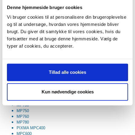
S500
Denne hjemmeside bruger cookies
S520
S530D
Vi bruger cookies til at personalisere din brugeroplevelse
S600
og til at undersøge, hvordan vores hjemmeside bliver
S630
S750
brugt. Du giver dit samtykke til vores cookies, hvis du
S4500
fortsætter med at bruge denne hjemmeside. Vælg de
S6300
typer af cookies, du accepterer.
PIXMA i550
i560
i850
i865
i6500
Tillad alle cookies
PIXMA iP3000
iP4000
iP4000R
Kun nødvendige cookies
iP5000
PIXMA MP700
MP730
MP750
MP760
MP780
PIXMA MPC400
MPC600