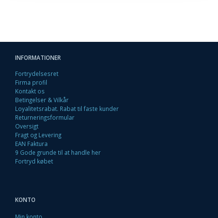
INFORMATIONER
Fortrydelsesret
Firma profil
Kontakt os
Betingelser & Vilkår
Loyalitetsrabat. Rabat til faste kunder
Returneringsformular
Oversigt
Fragt og Levering
EAN Faktura
9 Gode grunde til at handle her
Fortryd købet
KONTO
Min konto