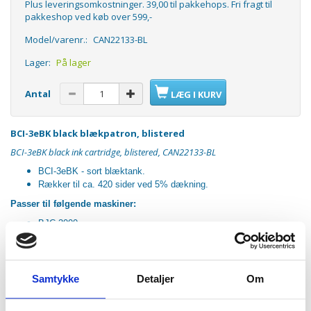
Plus leveringsomkostninger. 39,00 til pakkehops. Fri fragt til
pakkeshop ved køb over 599,-
Model/varenr.:
CAN22133-BL
Lager:
På lager
Antal
LÆG I KURV
BCI-3eBK black blækpatron, blistered
BCI-3eBK black ink cartridge, blistered, CAN22133-BL
BCI-3eBK - sort blæktank.
Rækker til ca. 420 sider ved 5% dækning.
Passer til følgende maskiner:
BJC-3000
BJC-6000
BJC-6100
BJC-6200
BJC-6500
Samtykke
Detaljer
Om
PIXMA S400
S450