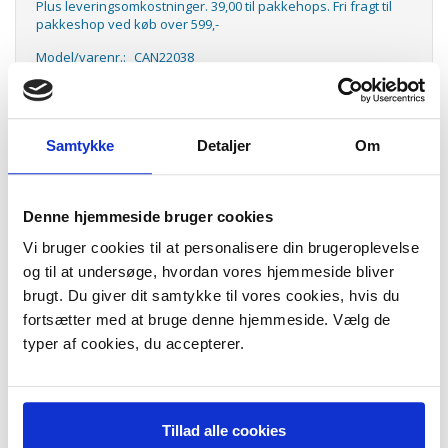
Plus leveringsomkostninger. 39,00 til pakkehops. Fri fragt til
pakkeshop ved køb over 599,-
Model/varenr.:
CAN22038
Lager:
På lager
Antal
LÆG I KURV
Samtykke
Detaljer
Om
BCI-15BK black blækpatron (2)
Denne hjemmeside bruger cookies
BCI-15BK black ink cartridge (2), CAN22038
Vi bruger cookies til at personalisere din brugeroplevelse
BCI-15BK Sort blæktank
Rækker til ca. 2 x 80 sider ved 5% dækning.
og til at undersøge, hvordan vores hjemmeside bliver
brugt. Du giver dit samtykke til vores cookies, hvis du
fortsætter med at bruge denne hjemmeside. Vælg de
Passer til følgende maskiner:
typer af cookies, du accepterer.
PIXMA iP90
iP90v
PIXMA i70
i80
Tillad alle cookies