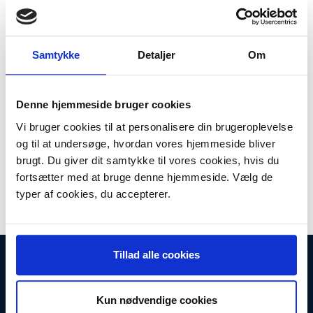
Plus leveringsomkostninger. 39,00 til pakkehops. Fri fragt til
pakkeshop ved køb over 599,-
Model/varenr.:
BROLC985Y
Samtykke
Detaljer
Om
Lager:
På lager
Antal
LÆG I KURV
Denne hjemmeside bruger cookies
Vi bruger cookies til at personalisere din brugeroplevelse
LC985Y blækpatron yellow
og til at undersøge, hvordan vores hjemmeside bliver
LC985Y ink cartridge yellow, BROLC985Y
brugt. Du giver dit samtykke til vores cookies, hvis du
Kapacitet
:
Ca. 260 sider ved 5% dækning.
fortsætter med at bruge denne hjemmeside. Vælg de
typer af cookies, du accepterer.
Tillad alle cookies
INFORMATIONER
Fortrydelsesret
Firma profil
Kun nødvendige cookies
Kontakt os