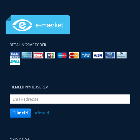
BETALINGSMETODER
TILMELD NYHEDSBREV
Email-
adresse
Tilmeld
Afmeld
FIND OS PÅ