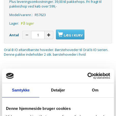
Plus leveringsomkostninger. 39,00 til pakkehops. Fri fragt til
pakkeshop ved køb over 599,-
Model/varenr.:
R57623
Lager:
På lager
Antal
LÆG I KURV
Oral-B IO eltandbørste hoveder. Børstehoveder til Oral b IO serien.
Denne pakke indeholder 2 stk. børstehoveder i hvid
Passer til:
Alle Oral-B IO el-tandbørster
Samtykke
Detaljer
Om
ANDRE KØBTE OGSÅ
Denne hjemmeside bruger cookies