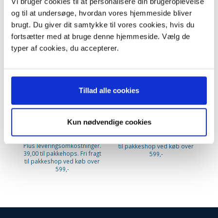
Vi bruger cookies til at personalisere din brugeroplevelse
og til at undersøge, hvordan vores hjemmeside bliver
-21%
P
brugt. Du giver dit samtykke til vores cookies, hvis du
-
fortsætter med at bruge denne hjemmeside. Vælg de
typer af cookies, du accepterer.
Tillad alle cookies
Nilfisk Alto Aero 640/840A
Nilfisk Power HEPA-filter H12.
støvsugerposer. Original:
1470432500
60910
Kun nødvendige cookies
299,95 DKK
219,95 DKK
m/Moms
m/Moms
379,95 DKK
m/Moms
Plus leveringsomkostninger.
Du sparer:
80,00 DKK
39,00 til pakkehops. Fri fragt
Plus leveringsomkostninger.
Pl
til pakkeshop ved køb over
39,00 til pakkehops. Fri fragt
39
599,-
til pakkeshop ved køb over
ti
599,-