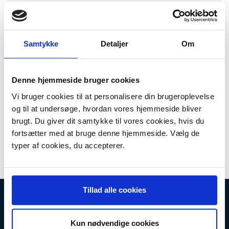
63,00 DKK
m/Moms
Plus leveringsomkostninger. 39,00 til pakkehops. Fri fragt til
pakkeshop ved køb over 599,-
Samtykke
Detaljer
Om
Model/varenr.:
18904106
Lager:
På lager
Denne hjemmeside bruger cookies
Antal
LÆG I KURV
Vi bruger cookies til at personalisere din brugeroplevelse
og til at undersøge, hvordan vores hjemmeside bliver
Dametaske i guld "look a like" skind. Smart lille dametaske fra
brugt. Du giver dit samtykke til vores cookies, hvis du
Dorothy Pherkins med magnetlås. Indvendig er der stort rum samt et
fortsætter med at bruge denne hjemmeside. Vælg de
lille rum med lynlås. Tasken måler 22 cm i bredden og 13 cm. i højden.
typer af cookies, du accepterer.
Tasken har endvidere skulderstrop
Tillad alle cookies
INFORMATIONER
Fortrydelsesret
Firma profil
Kun nødvendige cookies