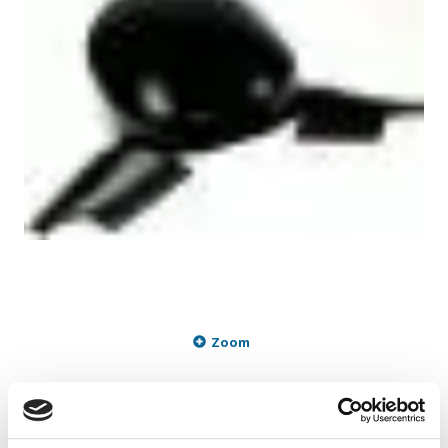
Zoom
399,95 DKK
m/Moms