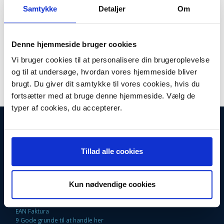
Plus leveringsomkostninger. 39,00 til pakkehops. Fri fragt til
Samtykke
Detaljer
Om
pakkeshop ved køb over 599,-
Model/varenr.:
00661746
Denne hjemmeside bruger cookies
Lager:
På lager
Vi bruger cookies til at personalisere din brugeroplevelse
Antal
LÆG I KURV
og til at undersøge, hvordan vores hjemmeside bliver
brugt. Du giver dit samtykke til vores cookies, hvis du
fortsætter med at bruge denne hjemmeside. Vælg de
typer af cookies, du accepterer.
INFORMATIONER
Fortrydelsesret
Firma profil
Tillad alle cookies
Kontakt os
Betingelser & Vilkår
Loyalitetsrabat. Rabat til faste kunder
Kun nødvendige cookies
Returneringsformular
Oversigt
Fragt og Levering
EAN Faktura
9 Gode grunde til at handle her