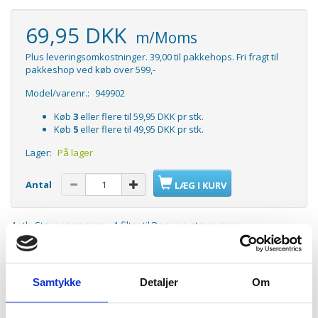
69,95 DKK
m/Moms
Plus leveringsomkostninger. 39,00 til pakkehops. Fri fragt til
pakkeshop ved køb over 599,-
Model/varenr.:
949902
Køb
3
eller flere til
59,95 DKK
pr stk.
Køb
5
eller flere til
49,95 DKK
pr stk.
Lager:
På lager
Antal
LÆG I KURV
4 stk. Støvsugerposer + 1 filter til Daewoo støvsugere.
Passer til:
Daewoo RC105D
Daewoo RC106
Samtykke
Detaljer
Om
Daewoo RC107
Daewoo RC108
Daewoo RC109