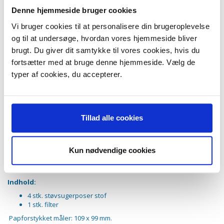
Daewoo RC160
Denne hjemmeside bruger cookies
Daewoo RC170
Daewoo RC171
Vi bruger cookies til at personalisere din brugeroplevelse
Daewoo RC172
og til at undersøge, hvordan vores hjemmeside bliver
Daewoo RC173
brugt. Du giver dit samtykke til vores cookies, hvis du
Daewoo RC190K
Daewoo RC191
fortsætter med at bruge denne hjemmeside. Vælg de
Daewoo RC192
typer af cookies, du accepterer.
Daewoo RC205D
Daewoo RC406
Daewoo RC407
Daewoo RC450
Daewoo RC550
Tillad alle cookies
Daewoo RC605D
Daewoo RC609D
Daewoo RC705
Kun nødvendige cookies
Daewoo RC705D
Daewoo RC707
Daewoo RC805A
Indhold:
4 stk. støvsugerposer stof
1 stk. filter
Papforstykket måler: 109 x 99 mm.