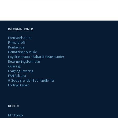
INFORMATIONER
Fortrydelsesret
Firma profil
Kontakt os
Betingelser & Vilkår
Loyalitetsrabat. Rabat til faste kunder
Returneringsformular
Oversigt
Fragt og Levering
EAN Faktura
9 Gode grunde til at handle her
Fortryd købet
KONTO
Min konto