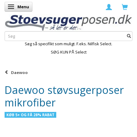
Menu
Skifte navigation
Søg så specifikt som muligt. F.eks. Nilfisk Select.
SØG KUN PÅ Select
Daewoo
Daewoo støvsugerposer
mikrofiber
KØB 5+ OG FÅ 28% RABAT