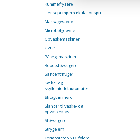
Kummefrysere
Lænsepumper/cirkulationspumper
Massagesæde
Microbølgeovne
Opvaskemaskiner
Ovne
Pålægsmaskiner
Robotstøvsugere
Saftcentrifuger
Sæbe- og
skyllemiddelautomater
Skægtrimmere
Slanger til vaske- og
opvaskemas
Støvsugere
Strygejern
Termostater/NTC følere