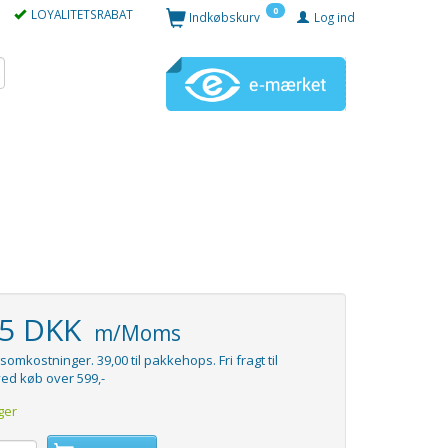
0
LOYALITETSRABAT
Indkøbskurv
Log ind
95 DKK
m/Moms
somkostninger. 39,00 til pakkehops. Fri fragt til
ed køb over 599,-
ger