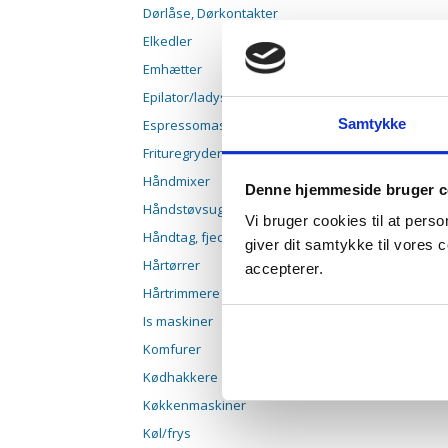
Dørlåse, Dørkontakter
Elkedler
Emhætter
Epilator/ladyshaver
Samtykke
Espressomaskiner
Frituregryder
Håndmixer
Denne hjemmeside bruger c
Håndstøvsugere
Vi bruger cookies til at pers
Håndtag, fjedre, paler
giver dit samtykke til vores
Hårtørrer
accepterer.
Hårtrimmere
Is maskiner
Komfurer
Kødhakkere
Køkkenmaskiner
Køl/frys